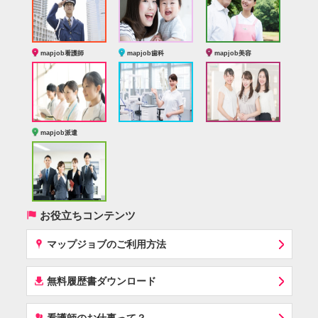
mapjob看護師
mapjob歯科
mapjob美容
mapjob派遣
(
お役立ちコンテンツ
x
マップジョブのご利用方法
í
無料履歴書ダウンロード
‰