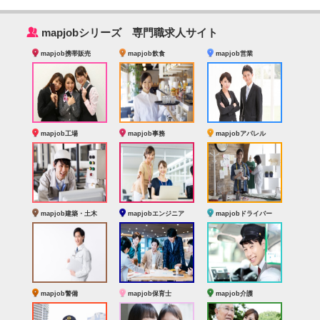
‰
mapjobシリーズ 専門職求人サイト
mapjob携帯販売
mapjob飲食
mapjob営業
mapjob工場
mapjob事務
mapjobアパレル
mapjob建築・土木
mapjobエンジニア
mapjobドライバー
mapjob警備
mapjob保育士
mapjob介護