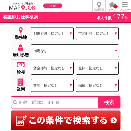
茨城
0
地域変更
キープ
メニュー
177
看護師お仕事検索
求人件数
件
勤務地
雇用形態
給与
業態