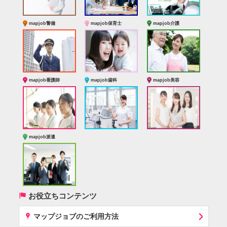
mapjob警備
mapjob保育士
mapjob介護
mapjob看護師
mapjob歯科
mapjob美容
mapjob派遣
(
お役立ちコンテンツ
x
マップジョブのご利用方法