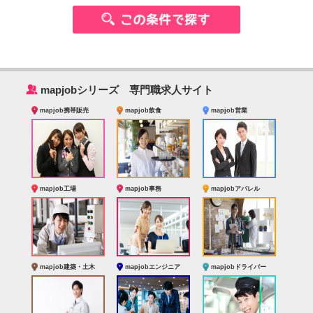
‰
mapjobシリーズ 専門職求人サイト
mapjob携帯販売
mapjob飲食
mapjob営業
mapjob工場
mapjob事務
mapjobアパレル
mapjob建築・土木
mapjobエンジニア
mapjobドライバー